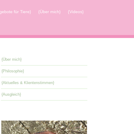
gebote für Tiere}
{Über mich}
{Videos}
{Über mich}
{Philosophie}
{Aktuelles & Klientenstimmen}
{Ausgleich}